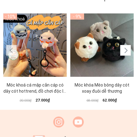
Móc khoá cá mập cắn cáp có
Móc khóa Mèo bông dây cót
dây cót hottrend, đồ chơi độc lạ,
xoay đuôi dễ thương
móc khoá cá mập cắn dây sáng
27.000₫
62.000₫
30.000₫
68.000₫
tạo